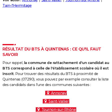
Voir aussi :
Annonay
Saint-Vallier
Tournon-sur-Rhône
City break
Voyage de noces
Climat
Destinations
Voyage nature
Forum
+
Tain-l'Hermitage
PHOTO
GUIDES D'ACHAT
BONS PLANS
CARTE DE VOEUX
Carte Bonne année
Carte Pâques
Carte de Noël
Carte Saint-Valentin
Carte d'anniversaire
DICTIONNAIRE
RÉSULTAT DU BTS À QUINTENAS : CE QU'IL FAUT
SAVOIR
Biographies
Expressions
Dictionnaire
Citations
Proverbes
PROGRAMME TV
Pour rappel,
la commune de rattachement d'un candidat au
COPAINS D'AVANT
BTS correspond à celle de l'établissement scolaire où il est
inscrit
. Pour trouver des résultats du BTS à proximité de
Se connecter
Collèges
Universités
Service militaire
S'inscrire
Lycées
Primaires
Entreprises
Avis de recherche
AVIS DE DÉCÈS
Quintenas (07290), vous pouvez par exemple consulter la liste
des candidats dans l'une des communes suivantes :
FORUM
Annonay
Lifestyle
Sport
Television
Cinema
Bricolage
Culture
Auto
Voyage
Saint-Vallier
Tournon-sur-Rhône