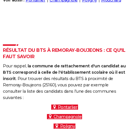
Voir aussi :
Pontarlier
Champagnole
Poligny
Mouchard
City break
Voyage de noces
Climat
Destinations
Voyage nature
Forum
+
PHOTO
GUIDES D'ACHAT
BONS PLANS
CARTE DE VOEUX
RÉSULTAT DU BTS À REMORAY-BOUJEONS : CE QU'IL
Carte Bonne année
Carte Pâques
Carte de Noël
Carte Saint-Valentin
Carte d'anniversaire
DICTIONNAIRE
FAUT SAVOIR
Biographies
Expressions
Dictionnaire
Citations
Proverbes
PROGRAMME TV
Pour rappel,
la commune de rattachement d'un candidat au
BTS correspond à celle de l'établissement scolaire où il est
COPAINS D'AVANT
inscrit
. Pour trouver des résultats du BTS à proximité de
Remoray-Boujeons (25160), vous pouvez par exemple
Se connecter
Collèges
Universités
Service militaire
S'inscrire
Lycées
Primaires
Entreprises
Avis de recherche
AVIS DE DÉCÈS
consulter la liste des candidats dans l'une des communes
suivantes :
FORUM
Pontarlier
Lifestyle
Sport
Television
Cinema
Bricolage
Culture
Auto
Voyage
Champagnole
Poligny