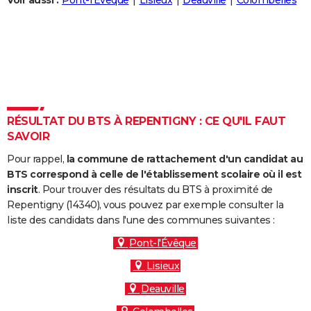
Voir aussi :
Pont-l'Évêque
Lisieux
Deauville
Colombelles
City break
Voyage de noces
Climat
Destinations
Voyage nature
Forum
+
PHOTO
GUIDES D'ACHAT
BONS PLANS
CARTE DE VOEUX
RÉSULTAT DU BTS À REPENTIGNY : CE QU'IL FAUT
Carte Bonne année
Carte Pâques
Carte de Noël
Carte Saint-Valentin
Carte d'anniversaire
DICTIONNAIRE
SAVOIR
Biographies
Expressions
Dictionnaire
Citations
Proverbes
PROGRAMME TV
Pour rappel,
la commune de rattachement d'un candidat au
BTS correspond à celle de l'établissement scolaire où il est
COPAINS D'AVANT
inscrit
. Pour trouver des résultats du BTS à proximité de
Repentigny (14340), vous pouvez par exemple consulter la
Se connecter
Collèges
Universités
Service militaire
S'inscrire
Lycées
Primaires
Entreprises
Avis de recherche
AVIS DE DÉCÈS
liste des candidats dans l'une des communes suivantes :
FORUM
Pont-l'Évêque
Lisieux
Lifestyle
Sport
Television
Cinema
Bricolage
Culture
Auto
Voyage
Deauville