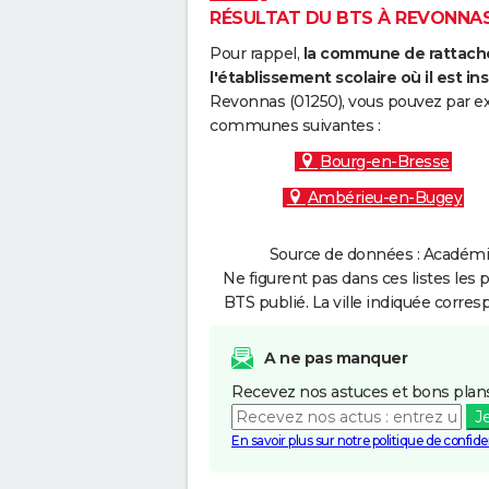
RÉSULTAT DU BTS À REVONNAS 
Pour rappel,
la commune de rattache
l'établissement scolaire où il est ins
Revonnas (01250), vous pouvez par exe
communes suivantes :
Bourg-en-Bresse
Ambérieu-en-Bugey
Source de données : Académie
Ne figurent pas dans ces listes les 
BTS publié. La ville indiquée corres
A ne pas manquer
Recevez nos astuces et bons plans
J
En savoir plus sur notre politique de confiden