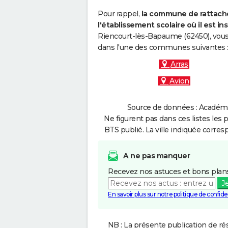
Pour rappel,
la commune de rattache
l'établissement scolaire où il est ins
Riencourt-lès-Bapaume (62450), vous 
dans l'une des communes suivantes 
Arras
Avion
Source de données : Académie 
Ne figurent pas dans ces listes les 
BTS publié. La ville indiquée corres
A ne pas manquer
Recevez nos astuces et bons plans
J
En savoir plus sur notre politique de confiden
NB : La présente publication de rés