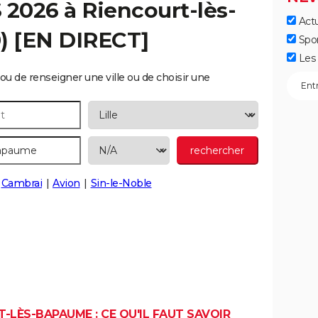
S 2026 à
Riencourt-lès-
Actu
) [EN DIRECT]
Spo
Les 
ou de renseigner une ville ou de choisir une
Cambrai
Avion
Sin-le-Noble
-LÈS-BAPAUME : CE QU'IL FAUT SAVOIR