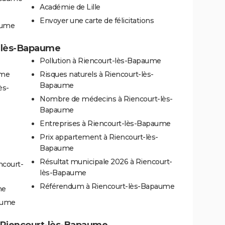
Académie de Lille
Envoyer une carte de félicitations
aume
t-lès-Bapaume
Pollution à Riencourt-lès-Bapaume
ume
Risques naturels à Riencourt-lès-
Bapaume
ès-
Nombre de médecins à Riencourt-lès-
Bapaume
Entreprises à Riencourt-lès-Bapaume
Prix appartement à Riencourt-lès-
Bapaume
Résultat municipale 2026 à Riencourt-
ncourt-
lès-Bapaume
Référendum à Riencourt-lès-Bapaume
me
paume
 à Riencourt-lès-Bapaume