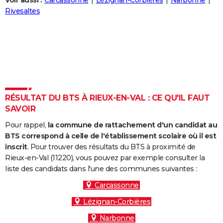
Voir aussi :
Carcassonne
Lézignan-Corbières
Narbonne
City break
Voyage de noces
Climat
Destinations
Voyage nature
Forum
+
Rivesaltes
PHOTO
GUIDES D'ACHAT
BONS PLANS
CARTE DE VOEUX
Carte Bonne année
Carte Pâques
Carte de Noël
Carte Saint-Valentin
Carte d'anniversaire
DICTIONNAIRE
RÉSULTAT DU BTS À RIEUX-EN-VAL : CE QU'IL FAUT
SAVOIR
Biographies
Expressions
Dictionnaire
Citations
Proverbes
PROGRAMME TV
Pour rappel,
la commune de rattachement d'un candidat au
COPAINS D'AVANT
BTS correspond à celle de l'établissement scolaire où il est
inscrit
. Pour trouver des résultats du BTS à proximité de
Se connecter
Collèges
Universités
Service militaire
S'inscrire
Lycées
Primaires
Entreprises
Avis de recherche
AVIS DE DÉCÈS
Rieux-en-Val (11220), vous pouvez par exemple consulter la
liste des candidats dans l'une des communes suivantes :
FORUM
Carcassonne
Lifestyle
Sport
Television
Cinema
Bricolage
Culture
Auto
Voyage
Lézignan-Corbières
Narbonne