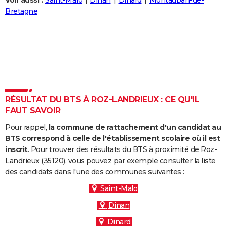
Voir aussi :
Saint-Malo
Dinan
Dinard
Montauban-de-
City break
Voyage de noces
Climat
Destinations
Voyage nature
Forum
+
Bretagne
PHOTO
GUIDES D'ACHAT
BONS PLANS
CARTE DE VOEUX
Carte Bonne année
Carte Pâques
Carte de Noël
Carte Saint-Valentin
Carte d'anniversaire
DICTIONNAIRE
RÉSULTAT DU BTS À ROZ-LANDRIEUX : CE QU'IL
FAUT SAVOIR
Biographies
Expressions
Dictionnaire
Citations
Proverbes
PROGRAMME TV
Pour rappel,
la commune de rattachement d'un candidat au
COPAINS D'AVANT
BTS correspond à celle de l'établissement scolaire où il est
inscrit
. Pour trouver des résultats du BTS à proximité de Roz-
Se connecter
Collèges
Universités
Service militaire
S'inscrire
Lycées
Primaires
Entreprises
Avis de recherche
AVIS DE DÉCÈS
Landrieux (35120), vous pouvez par exemple consulter la liste
des candidats dans l'une des communes suivantes :
FORUM
Saint-Malo
Lifestyle
Sport
Television
Cinema
Bricolage
Culture
Auto
Voyage
Dinan
Dinard