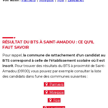
Voir aussi :
Pamiers
Mirepoix
Foix
Lavelanet
City break
Voyage de noces
Climat
Destinations
Voyage nature
Forum
+
PHOTO
GUIDES D'ACHAT
BONS PLANS
CARTE DE VOEUX
RÉSULTAT DU BTS À SAINT-AMADOU : CE QU'IL
Carte Bonne année
Carte Pâques
Carte de Noël
Carte Saint-Valentin
Carte d'anniversaire
DICTIONNAIRE
FAUT SAVOIR
Biographies
Expressions
Dictionnaire
Citations
Proverbes
PROGRAMME TV
Pour rappel,
la commune de rattachement d'un candidat au
BTS correspond à celle de l'établissement scolaire où il est
COPAINS D'AVANT
inscrit
. Pour trouver des résultats du BTS à proximité de Saint-
Amadou (09100), vous pouvez par exemple consulter la liste
Se connecter
Collèges
Universités
Service militaire
S'inscrire
Lycées
Primaires
Entreprises
Avis de recherche
AVIS DE DÉCÈS
des candidats dans l'une des communes suivantes :
FORUM
Pamiers
Mirepoix
Lifestyle
Sport
Television
Cinema
Bricolage
Culture
Auto
Voyage
Foix