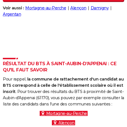
City break
Voyage de noces
Climat
Destinations
Voyage nature
Forum
+
PHOTO
Voir aussi :
Mortagne-au-Perche
Alençon
Damigny
Argentan
GUIDES D'ACHAT
BONS PLANS
CARTE DE VOEUX
Carte Bonne année
Carte Pâques
Carte de Noël
Carte Saint-Valentin
Carte d'anniversaire
DICTIONNAIRE
Biographies
Expressions
Dictionnaire
Citations
Proverbes
RÉSULTAT DU BTS À SAINT-AUBIN-D'APPENAI : CE
PROGRAMME TV
QU'IL FAUT SAVOIR
COPAINS D'AVANT
Pour rappel,
la commune de rattachement d'un candidat au
BTS correspond à celle de l'établissement scolaire où il est
Se connecter
Collèges
Universités
Service militaire
S'inscrire
Lycées
Primaires
Entreprises
Avis de recherche
AVIS DE DÉCÈS
inscrit
. Pour trouver des résultats du BTS à proximité de Saint-
Aubin-d'Appenai (61170), vous pouvez par exemple consulter la
FORUM
liste des candidats dans l'une des communes suivantes :
Lifestyle
Sport
Television
Cinema
Bricolage
Culture
Auto
Voyage
Mortagne-au-Perche
Alençon