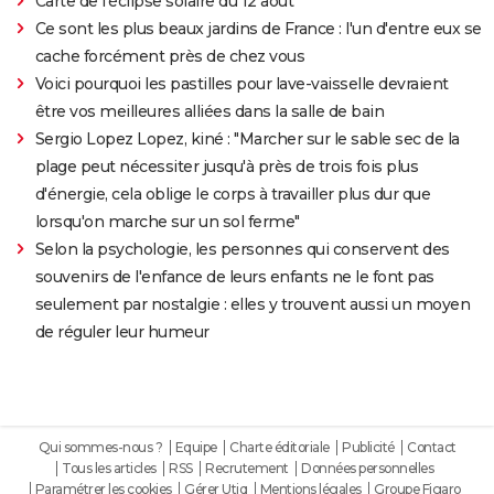
Carte de l'éclipse solaire du 12 août
Ce sont les plus beaux jardins de France : l'un d'entre eux se
cache forcément près de chez vous
Voici pourquoi les pastilles pour lave-vaisselle devraient
être vos meilleures alliées dans la salle de bain
Sergio Lopez Lopez, kiné : "Marcher sur le sable sec de la
plage peut nécessiter jusqu'à près de trois fois plus
d'énergie, cela oblige le corps à travailler plus dur que
lorsqu'on marche sur un sol ferme"
Selon la psychologie, les personnes qui conservent des
souvenirs de l'enfance de leurs enfants ne le font pas
seulement par nostalgie : elles y trouvent aussi un moyen
de réguler leur humeur
Qui sommes-nous ?
Equipe
Charte éditoriale
Publicité
Contact
Tous les articles
RSS
Recrutement
Données personnelles
Paramétrer les cookies
Gérer Utiq
Mentions légales
Groupe Figaro