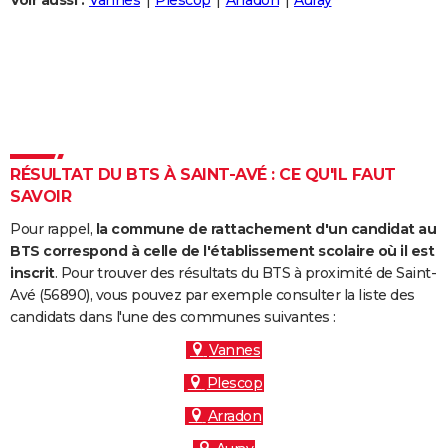
Voir aussi :
Vannes
Plescop
Arradon
Auray
City break
Voyage de noces
Climat
Destinations
Voyage nature
Forum
+
PHOTO
GUIDES D'ACHAT
BONS PLANS
CARTE DE VOEUX
RÉSULTAT DU BTS À SAINT-AVÉ : CE QU'IL FAUT
Carte Bonne année
Carte Pâques
Carte de Noël
Carte Saint-Valentin
Carte d'anniversaire
DICTIONNAIRE
SAVOIR
Biographies
Expressions
Dictionnaire
Citations
Proverbes
PROGRAMME TV
Pour rappel,
la commune de rattachement d'un candidat au
BTS correspond à celle de l'établissement scolaire où il est
COPAINS D'AVANT
inscrit
. Pour trouver des résultats du BTS à proximité de Saint-
Avé (56890), vous pouvez par exemple consulter la liste des
Se connecter
Collèges
Universités
Service militaire
S'inscrire
Lycées
Primaires
Entreprises
Avis de recherche
AVIS DE DÉCÈS
candidats dans l'une des communes suivantes :
FORUM
Vannes
Plescop
Lifestyle
Sport
Television
Cinema
Bricolage
Culture
Auto
Voyage
Arradon