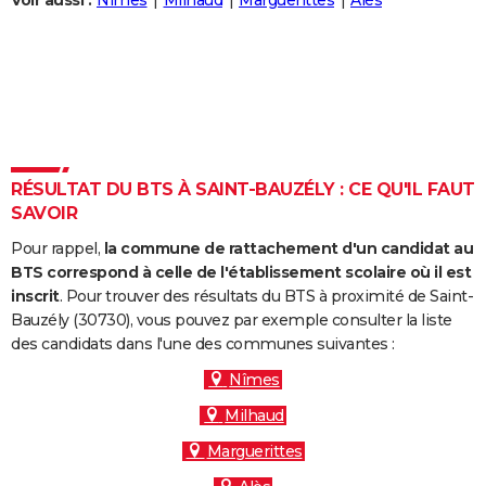
Voir aussi :
Nîmes
Milhaud
Marguerittes
Alès
City break
Voyage de noces
Climat
Destinations
Voyage nature
Forum
+
PHOTO
GUIDES D'ACHAT
BONS PLANS
CARTE DE VOEUX
RÉSULTAT DU BTS À SAINT-BAUZÉLY : CE QU'IL FAUT
Carte Bonne année
Carte Pâques
Carte de Noël
Carte Saint-Valentin
Carte d'anniversaire
DICTIONNAIRE
SAVOIR
Biographies
Expressions
Dictionnaire
Citations
Proverbes
PROGRAMME TV
Pour rappel,
la commune de rattachement d'un candidat au
BTS correspond à celle de l'établissement scolaire où il est
COPAINS D'AVANT
inscrit
. Pour trouver des résultats du BTS à proximité de Saint-
Bauzély (30730), vous pouvez par exemple consulter la liste
Se connecter
Collèges
Universités
Service militaire
S'inscrire
Lycées
Primaires
Entreprises
Avis de recherche
AVIS DE DÉCÈS
des candidats dans l'une des communes suivantes :
FORUM
Nîmes
Milhaud
Lifestyle
Sport
Television
Cinema
Bricolage
Culture
Auto
Voyage
Marguerittes