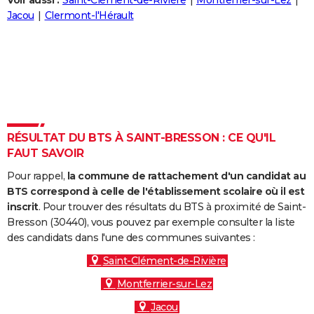
Voir aussi :
Saint-Clément-de-Rivière
Montferrier-sur-Lez
City break
Voyage de noces
Climat
Destinations
Voyage nature
Forum
+
Jacou
Clermont-l'Hérault
PHOTO
GUIDES D'ACHAT
BONS PLANS
CARTE DE VOEUX
Carte Bonne année
Carte Pâques
Carte de Noël
Carte Saint-Valentin
Carte d'anniversaire
DICTIONNAIRE
RÉSULTAT DU BTS À SAINT-BRESSON : CE QU'IL
FAUT SAVOIR
Biographies
Expressions
Dictionnaire
Citations
Proverbes
PROGRAMME TV
Pour rappel,
la commune de rattachement d'un candidat au
COPAINS D'AVANT
BTS correspond à celle de l'établissement scolaire où il est
inscrit
. Pour trouver des résultats du BTS à proximité de Saint-
Se connecter
Collèges
Universités
Service militaire
S'inscrire
Lycées
Primaires
Entreprises
Avis de recherche
AVIS DE DÉCÈS
Bresson (30440), vous pouvez par exemple consulter la liste
des candidats dans l'une des communes suivantes :
FORUM
Saint-Clément-de-Rivière
Lifestyle
Sport
Television
Cinema
Bricolage
Culture
Auto
Voyage
Montferrier-sur-Lez
Jacou