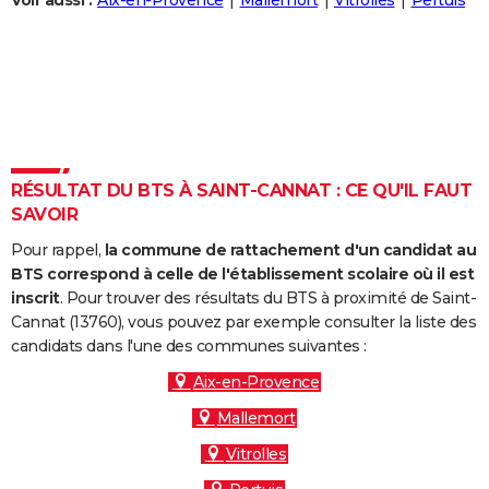
Voir aussi :
Aix-en-Provence
Mallemort
Vitrolles
Pertuis
City break
Voyage de noces
Climat
Destinations
Voyage nature
Forum
+
PHOTO
GUIDES D'ACHAT
BONS PLANS
CARTE DE VOEUX
RÉSULTAT DU BTS À SAINT-CANNAT : CE QU'IL FAUT
Carte Bonne année
Carte Pâques
Carte de Noël
Carte Saint-Valentin
Carte d'anniversaire
DICTIONNAIRE
SAVOIR
Biographies
Expressions
Dictionnaire
Citations
Proverbes
PROGRAMME TV
Pour rappel,
la commune de rattachement d'un candidat au
BTS correspond à celle de l'établissement scolaire où il est
COPAINS D'AVANT
inscrit
. Pour trouver des résultats du BTS à proximité de Saint-
Cannat (13760), vous pouvez par exemple consulter la liste des
Se connecter
Collèges
Universités
Service militaire
S'inscrire
Lycées
Primaires
Entreprises
Avis de recherche
AVIS DE DÉCÈS
candidats dans l'une des communes suivantes :
FORUM
Aix-en-Provence
Mallemort
Lifestyle
Sport
Television
Cinema
Bricolage
Culture
Auto
Voyage
Vitrolles