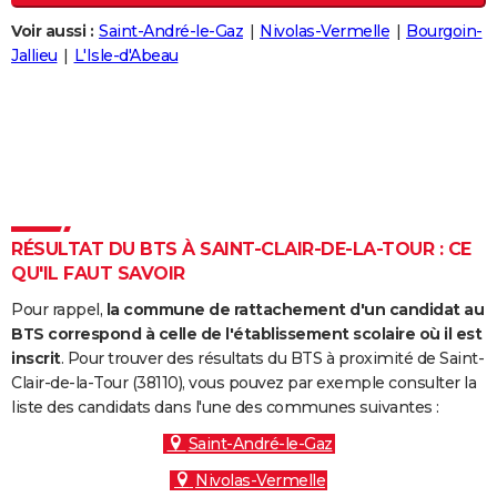
City break
Voyage de noces
Climat
Destinations
Voyage nature
Forum
+
PHOTO
Voir aussi :
Saint-André-le-Gaz
Nivolas-Vermelle
Bourgoin-
Jallieu
L'Isle-d'Abeau
GUIDES D'ACHAT
BONS PLANS
CARTE DE VOEUX
Carte Bonne année
Carte Pâques
Carte de Noël
Carte Saint-Valentin
Carte d'anniversaire
DICTIONNAIRE
Biographies
Expressions
Dictionnaire
Citations
Proverbes
RÉSULTAT DU BTS À SAINT-CLAIR-DE-LA-TOUR : CE
PROGRAMME TV
QU'IL FAUT SAVOIR
COPAINS D'AVANT
Pour rappel,
la commune de rattachement d'un candidat au
BTS correspond à celle de l'établissement scolaire où il est
Se connecter
Collèges
Universités
Service militaire
S'inscrire
Lycées
Primaires
Entreprises
Avis de recherche
AVIS DE DÉCÈS
inscrit
. Pour trouver des résultats du BTS à proximité de Saint-
Clair-de-la-Tour (38110), vous pouvez par exemple consulter la
FORUM
liste des candidats dans l'une des communes suivantes :
Lifestyle
Sport
Television
Cinema
Bricolage
Culture
Auto
Voyage
Saint-André-le-Gaz
Nivolas-Vermelle