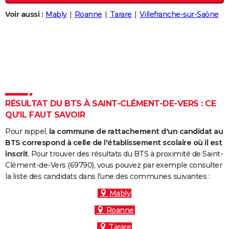
City break
Voyage de noces
Climat
Destinations
Voyage nature
Forum
+
PHOTO
Voir aussi :
Mably
Roanne
Tarare
Villefranche-sur-Saône
GUIDES D'ACHAT
BONS PLANS
CARTE DE VOEUX
Carte Bonne année
Carte Pâques
Carte de Noël
Carte Saint-Valentin
Carte d'anniversaire
DICTIONNAIRE
RÉSULTAT DU BTS À SAINT-CLÉMENT-DE-VERS : CE
Biographies
Expressions
Dictionnaire
Citations
Proverbes
QU'IL FAUT SAVOIR
PROGRAMME TV
Pour rappel,
la commune de rattachement d'un candidat au
COPAINS D'AVANT
BTS correspond à celle de l'établissement scolaire où il est
inscrit
. Pour trouver des résultats du BTS à proximité de Saint-
Se connecter
Collèges
Universités
Service militaire
S'inscrire
Lycées
Primaires
Entreprises
Avis de recherche
AVIS DE DÉCÈS
Clément-de-Vers (69790), vous pouvez par exemple consulter
la liste des candidats dans l'une des communes suivantes :
FORUM
Mably
Lifestyle
Sport
Television
Cinema
Bricolage
Culture
Auto
Voyage
Roanne
Tarare