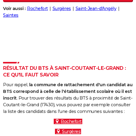
City break
Voyage de noces
Climat
Destinations
Voyage nature
Forum
+
PHOTO
Voir aussi :
Rochefort
Surgères
Saint-Jean-d'Angély
Saintes
GUIDES D'ACHAT
BONS PLANS
CARTE DE VOEUX
Carte Bonne année
Carte Pâques
Carte de Noël
Carte Saint-Valentin
Carte d'anniversaire
DICTIONNAIRE
Biographies
Expressions
Dictionnaire
Citations
Proverbes
RÉSULTAT DU BTS À SAINT-COUTANT-LE-GRAND :
PROGRAMME TV
CE QU'IL FAUT SAVOIR
COPAINS D'AVANT
Pour rappel,
la commune de rattachement d'un candidat au
BTS correspond à celle de l'établissement scolaire où il est
Se connecter
Collèges
Universités
Service militaire
S'inscrire
Lycées
Primaires
Entreprises
Avis de recherche
AVIS DE DÉCÈS
inscrit
. Pour trouver des résultats du BTS à proximité de Saint-
Coutant-le-Grand (17430), vous pouvez par exemple consulter
FORUM
la liste des candidats dans l'une des communes suivantes :
Lifestyle
Sport
Television
Cinema
Bricolage
Culture
Auto
Voyage
Rochefort
Surgères