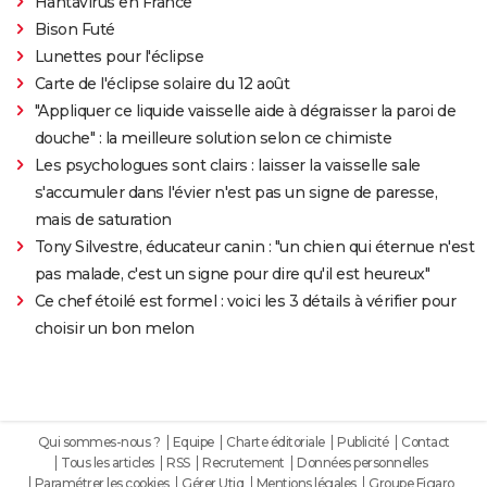
Hantavirus en France
Bison Futé
Lunettes pour l'éclipse
Carte de l'éclipse solaire du 12 août
"Appliquer ce liquide vaisselle aide à dégraisser la paroi de
douche" : la meilleure solution selon ce chimiste
Les psychologues sont clairs : laisser la vaisselle sale
s'accumuler dans l'évier n'est pas un signe de paresse,
mais de saturation
Tony Silvestre, éducateur canin : "un chien qui éternue n'est
pas malade, c'est un signe pour dire qu'il est heureux"
Ce chef étoilé est formel : voici les 3 détails à vérifier pour
choisir un bon melon
Qui sommes-nous ?
Equipe
Charte éditoriale
Publicité
Contact
Tous les articles
RSS
Recrutement
Données personnelles
Paramétrer les cookies
Gérer Utiq
Mentions légales
Groupe Figaro