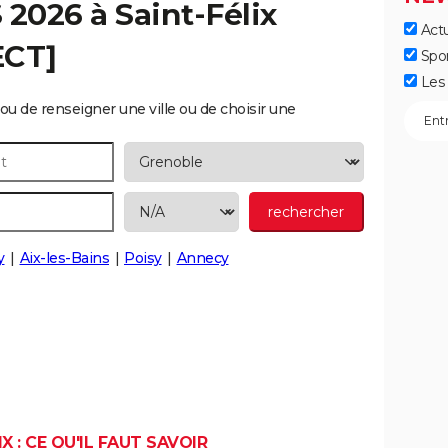
S 2026 à
Saint-Félix
Actu
ECT]
Spo
Les 
ou de renseigner une ville ou de choisir une
y
Aix-les-Bains
Poisy
Annecy
X : CE QU'IL FAUT SAVOIR