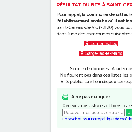
RÉSULTAT DU BTS À SAINT-GERV
Pour rappel,
la commune de rattache
l'établissement scolaire où il est ins
Saint-Gervais-de-Vic (72120), vous po
dans l'une des communes suivantes 
Loir en Vallée
Sargé-lès-le-Mans
Source de données : Académie 
Ne figurent pas dans ces listes les 
BTS publié. La ville indiquée corres
A ne pas manquer
Recevez nos astuces et bons plans
J
En savoir plus sur notre politique de confiden