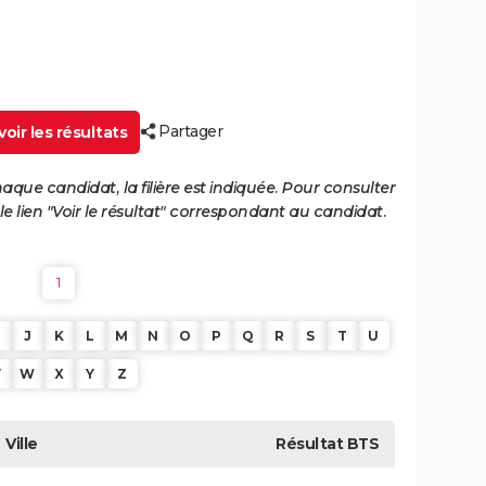
Partager
oir les résultats
haque candidat, la filière est indiquée. Pour consulter
 le lien "Voir le résultat" correspondant au candidat.
1
J
K
L
M
N
O
P
Q
R
S
T
U
V
W
X
Y
Z
Ville
Résultat
BTS