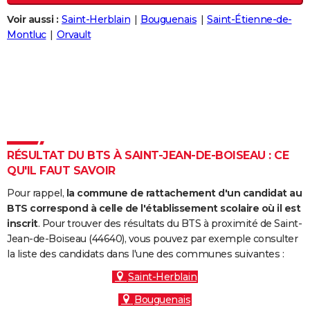
City break
Voyage de noces
Climat
Destinations
Voyage nature
Forum
+
PHOTO
Voir aussi :
Saint-Herblain
Bouguenais
Saint-Étienne-de-
Montluc
Orvault
GUIDES D'ACHAT
BONS PLANS
CARTE DE VOEUX
Carte Bonne année
Carte Pâques
Carte de Noël
Carte Saint-Valentin
Carte d'anniversaire
DICTIONNAIRE
Biographies
Expressions
Dictionnaire
Citations
Proverbes
RÉSULTAT DU BTS À SAINT-JEAN-DE-BOISEAU : CE
PROGRAMME TV
QU'IL FAUT SAVOIR
COPAINS D'AVANT
Pour rappel,
la commune de rattachement d'un candidat au
BTS correspond à celle de l'établissement scolaire où il est
Se connecter
Collèges
Universités
Service militaire
S'inscrire
Lycées
Primaires
Entreprises
Avis de recherche
AVIS DE DÉCÈS
inscrit
. Pour trouver des résultats du BTS à proximité de Saint-
Jean-de-Boiseau (44640), vous pouvez par exemple consulter
FORUM
la liste des candidats dans l'une des communes suivantes :
Lifestyle
Sport
Television
Cinema
Bricolage
Culture
Auto
Voyage
Saint-Herblain
Bouguenais