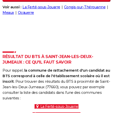
City break
Voyage de noces
Climat
Destinations
Voyage nature
Forum
+
PHOTO
Voir aussi :
La Ferté-sous-Jouarre
Congis-sur-Thérouanne
Meaux
Ocquerre
GUIDES D'ACHAT
BONS PLANS
CARTE DE VOEUX
Carte Bonne année
Carte Pâques
Carte de Noël
Carte Saint-Valentin
Carte d'anniversaire
DICTIONNAIRE
Biographies
Expressions
Dictionnaire
Citations
Proverbes
RÉSULTAT DU BTS À SAINT-JEAN-LES-DEUX-
PROGRAMME TV
JUMEAUX : CE QU'IL FAUT SAVOIR
COPAINS D'AVANT
Pour rappel,
la commune de rattachement d'un candidat au
BTS correspond à celle de l'établissement scolaire où il est
Se connecter
Collèges
Universités
Service militaire
S'inscrire
Lycées
Primaires
Entreprises
Avis de recherche
AVIS DE DÉCÈS
inscrit
. Pour trouver des résultats du BTS à proximité de Saint-
Jean-les-Deux-Jumeaux (77660), vous pouvez par exemple
FORUM
consulter la liste des candidats dans l'une des communes
Lifestyle
Sport
Television
Cinema
Bricolage
Culture
Auto
Voyage
suivantes :
La Ferté-sous-Jouarre