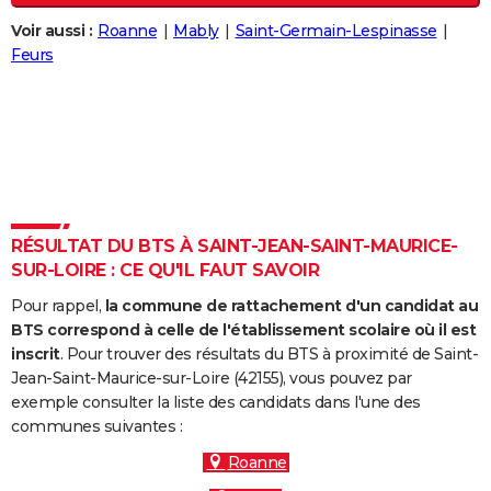
City break
Voyage de noces
Climat
Destinations
Voyage nature
Forum
+
PHOTO
Voir aussi :
Roanne
Mably
Saint-Germain-Lespinasse
Feurs
GUIDES D'ACHAT
BONS PLANS
CARTE DE VOEUX
Carte Bonne année
Carte Pâques
Carte de Noël
Carte Saint-Valentin
Carte d'anniversaire
DICTIONNAIRE
Biographies
Expressions
Dictionnaire
Citations
Proverbes
RÉSULTAT DU BTS À SAINT-JEAN-SAINT-MAURICE-
PROGRAMME TV
SUR-LOIRE : CE QU'IL FAUT SAVOIR
COPAINS D'AVANT
Pour rappel,
la commune de rattachement d'un candidat au
BTS correspond à celle de l'établissement scolaire où il est
Se connecter
Collèges
Universités
Service militaire
S'inscrire
Lycées
Primaires
Entreprises
Avis de recherche
AVIS DE DÉCÈS
inscrit
. Pour trouver des résultats du BTS à proximité de Saint-
Jean-Saint-Maurice-sur-Loire (42155), vous pouvez par
FORUM
exemple consulter la liste des candidats dans l'une des
Lifestyle
Sport
Television
Cinema
Bricolage
Culture
Auto
Voyage
communes suivantes :
Roanne