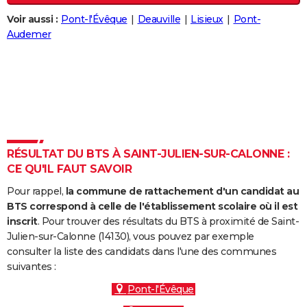
City break
Voyage de noces
Climat
Destinations
Voyage nature
Forum
+
PHOTO
Voir aussi :
Pont-l'Évêque
Deauville
Lisieux
Pont-
Audemer
GUIDES D'ACHAT
BONS PLANS
CARTE DE VOEUX
Carte Bonne année
Carte Pâques
Carte de Noël
Carte Saint-Valentin
Carte d'anniversaire
DICTIONNAIRE
Biographies
Expressions
Dictionnaire
Citations
Proverbes
RÉSULTAT DU BTS À SAINT-JULIEN-SUR-CALONNE :
PROGRAMME TV
CE QU'IL FAUT SAVOIR
COPAINS D'AVANT
Pour rappel,
la commune de rattachement d'un candidat au
BTS correspond à celle de l'établissement scolaire où il est
Se connecter
Collèges
Universités
Service militaire
S'inscrire
Lycées
Primaires
Entreprises
Avis de recherche
AVIS DE DÉCÈS
inscrit
. Pour trouver des résultats du BTS à proximité de Saint-
Julien-sur-Calonne (14130), vous pouvez par exemple
FORUM
consulter la liste des candidats dans l'une des communes
Lifestyle
Sport
Television
Cinema
Bricolage
Culture
Auto
Voyage
suivantes :
Pont-l'Évêque