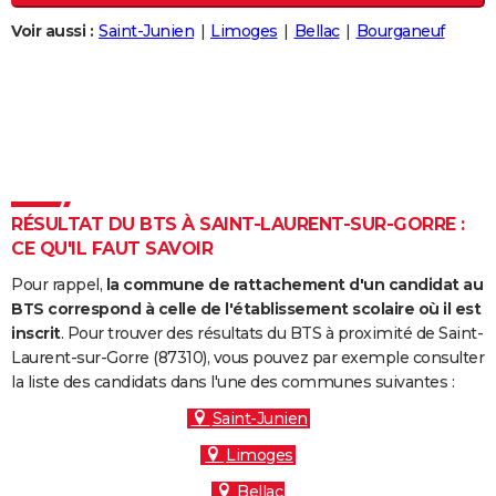
City break
Voyage de noces
Climat
Destinations
Voyage nature
Forum
+
PHOTO
Voir aussi :
Saint-Junien
Limoges
Bellac
Bourganeuf
GUIDES D'ACHAT
BONS PLANS
CARTE DE VOEUX
Carte Bonne année
Carte Pâques
Carte de Noël
Carte Saint-Valentin
Carte d'anniversaire
DICTIONNAIRE
RÉSULTAT DU BTS À SAINT-LAURENT-SUR-GORRE :
Biographies
Expressions
Dictionnaire
Citations
Proverbes
CE QU'IL FAUT SAVOIR
PROGRAMME TV
Pour rappel,
la commune de rattachement d'un candidat au
COPAINS D'AVANT
BTS correspond à celle de l'établissement scolaire où il est
inscrit
. Pour trouver des résultats du BTS à proximité de Saint-
Se connecter
Collèges
Universités
Service militaire
S'inscrire
Lycées
Primaires
Entreprises
Avis de recherche
AVIS DE DÉCÈS
Laurent-sur-Gorre (87310), vous pouvez par exemple consulter
la liste des candidats dans l'une des communes suivantes :
FORUM
Saint-Junien
Lifestyle
Sport
Television
Cinema
Bricolage
Culture
Auto
Voyage
Limoges
Bellac