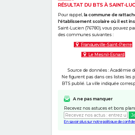
RÉSULTAT DU BTS À SAINT-LUCI
Pour rappel,
la commune de rattache
l'établissement scolaire où il est ins
Saint-Lucien (76780), vous pouvez par
des communes suivantes :
Franqueville-Saint-Pierre
Le Mesnil-Esnard
Source de données : Académie de
Ne figurent pas dans ces listes les 
BTS publié. La ville indiquée corres
A ne pas manquer
Recevez nos astuces et bons plans
J
En savoir plus sur notre politique de confiden