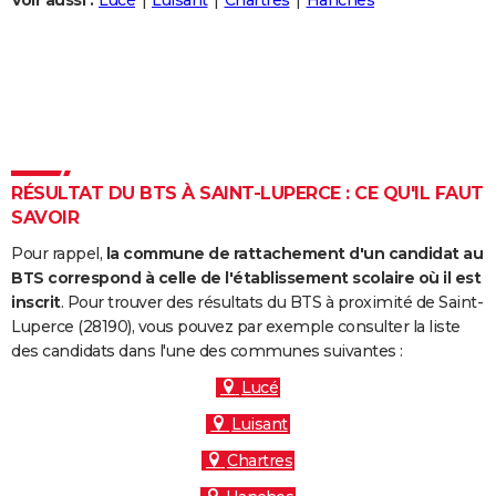
Voir aussi :
Lucé
Luisant
Chartres
Hanches
City break
Voyage de noces
Climat
Destinations
Voyage nature
Forum
+
PHOTO
GUIDES D'ACHAT
BONS PLANS
CARTE DE VOEUX
RÉSULTAT DU BTS À SAINT-LUPERCE : CE QU'IL FAUT
Carte Bonne année
Carte Pâques
Carte de Noël
Carte Saint-Valentin
Carte d'anniversaire
DICTIONNAIRE
SAVOIR
Biographies
Expressions
Dictionnaire
Citations
Proverbes
PROGRAMME TV
Pour rappel,
la commune de rattachement d'un candidat au
BTS correspond à celle de l'établissement scolaire où il est
COPAINS D'AVANT
inscrit
. Pour trouver des résultats du BTS à proximité de Saint-
Luperce (28190), vous pouvez par exemple consulter la liste
Se connecter
Collèges
Universités
Service militaire
S'inscrire
Lycées
Primaires
Entreprises
Avis de recherche
AVIS DE DÉCÈS
des candidats dans l'une des communes suivantes :
FORUM
Lucé
Luisant
Lifestyle
Sport
Television
Cinema
Bricolage
Culture
Auto
Voyage
Chartres