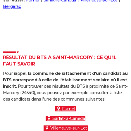
Voir aussi :
Fumel
Sarlat-la-Canéda
Villeneuve-sur-Lot
City break
Voyage de noces
Climat
Destinations
Voyage nature
Forum
+
Bergerac
PHOTO
GUIDES D'ACHAT
BONS PLANS
CARTE DE VOEUX
Carte Bonne année
Carte Pâques
Carte de Noël
Carte Saint-Valentin
Carte d'anniversaire
DICTIONNAIRE
RÉSULTAT DU BTS À SAINT-MARCORY : CE QU'IL
FAUT SAVOIR
Biographies
Expressions
Dictionnaire
Citations
Proverbes
PROGRAMME TV
Pour rappel,
la commune de rattachement d'un candidat au
COPAINS D'AVANT
BTS correspond à celle de l'établissement scolaire où il est
inscrit
. Pour trouver des résultats du BTS à proximité de Saint-
Se connecter
Collèges
Universités
Service militaire
S'inscrire
Lycées
Primaires
Entreprises
Avis de recherche
AVIS DE DÉCÈS
Marcory (24540), vous pouvez par exemple consulter la liste
des candidats dans l'une des communes suivantes :
FORUM
Fumel
Lifestyle
Sport
Television
Cinema
Bricolage
Culture
Auto
Voyage
Sarlat-la-Canéda
Villeneuve-sur-Lot