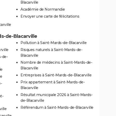
Blacarville
Académie de Normandie
Envoyer une carte de félicitations
arville
ds-de-Blacarville
Pollution à Saint-Mards-de-Blacarville
ville
Risques naturels à Saint-Mards-de-
Blacarville
s-de-
Nombre de médecins à Saint-Mards-de-
Blacarville
le
Entreprises à Saint-Mards-de-Blacarville
le
Prix appartement à Saint-Mards-de-
e-
Blacarville
Résultat municipale 2026 à Saint-Mards-
t-
de-Blacarville
Référendum à Saint-Mards-de-Blacarville
ille
arville