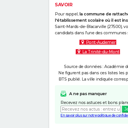
SAVOIR
Pour rappel,
la commune de rattache
l'établissement scolaire où il est ins
Saint-Mards-de-Blacarville (27500), v
candidats dans l'une des communes s
Pont-Audemer
La Trinité-du-Mont
Source de données : Académie de
Ne figurent pas dans ces listes les 
BTS publié. La ville indiquée corres
A ne pas manquer
Recevez nos astuces et bons plans
J
En savoir plus sur notre politique de confiden