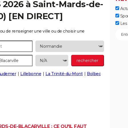
S 2026 à
Saint-Mards-de-
Actu
0) [EN DIRECT]
Spo
Les 
ou de renseigner une ville ou de choisir une
Audemer
Lillebonne
La Trinité-du-Mont
Bolbec
DS-DE-BLACARVILLE : CE QU'IL FAUT