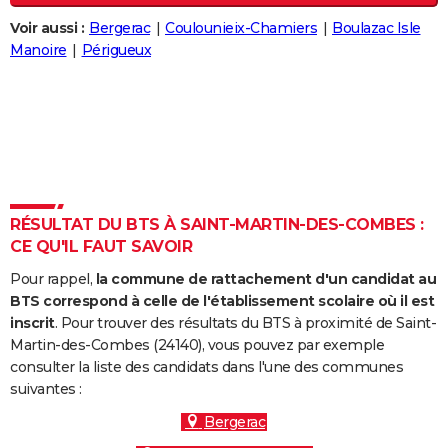
City break
Voyage de noces
Climat
Destinations
Voyage nature
Forum
+
PHOTO
Voir aussi :
Bergerac
Coulounieix-Chamiers
Boulazac Isle
Manoire
Périgueux
GUIDES D'ACHAT
BONS PLANS
CARTE DE VOEUX
Carte Bonne année
Carte Pâques
Carte de Noël
Carte Saint-Valentin
Carte d'anniversaire
DICTIONNAIRE
Biographies
Expressions
Dictionnaire
Citations
Proverbes
RÉSULTAT DU BTS À SAINT-MARTIN-DES-COMBES :
PROGRAMME TV
CE QU'IL FAUT SAVOIR
COPAINS D'AVANT
Pour rappel,
la commune de rattachement d'un candidat au
BTS correspond à celle de l'établissement scolaire où il est
Se connecter
Collèges
Universités
Service militaire
S'inscrire
Lycées
Primaires
Entreprises
Avis de recherche
AVIS DE DÉCÈS
inscrit
. Pour trouver des résultats du BTS à proximité de Saint-
Martin-des-Combes (24140), vous pouvez par exemple
FORUM
consulter la liste des candidats dans l'une des communes
Lifestyle
Sport
Television
Cinema
Bricolage
Culture
Auto
Voyage
suivantes :
Bergerac