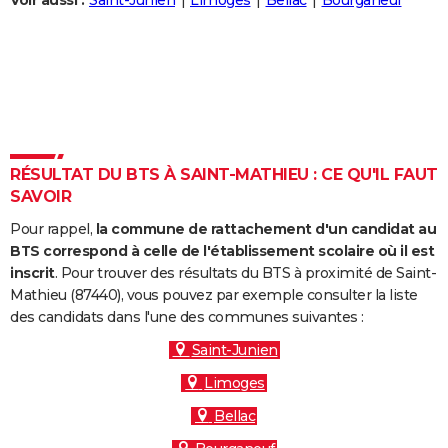
Voir aussi :
Saint-Junien
Limoges
Bellac
Bourganeuf
City break
Voyage de noces
Climat
Destinations
Voyage nature
Forum
+
PHOTO
GUIDES D'ACHAT
BONS PLANS
CARTE DE VOEUX
RÉSULTAT DU BTS À SAINT-MATHIEU : CE QU'IL FAUT
Carte Bonne année
Carte Pâques
Carte de Noël
Carte Saint-Valentin
Carte d'anniversaire
DICTIONNAIRE
SAVOIR
Biographies
Expressions
Dictionnaire
Citations
Proverbes
PROGRAMME TV
Pour rappel,
la commune de rattachement d'un candidat au
BTS correspond à celle de l'établissement scolaire où il est
COPAINS D'AVANT
inscrit
. Pour trouver des résultats du BTS à proximité de Saint-
Mathieu (87440), vous pouvez par exemple consulter la liste
Se connecter
Collèges
Universités
Service militaire
S'inscrire
Lycées
Primaires
Entreprises
Avis de recherche
AVIS DE DÉCÈS
des candidats dans l'une des communes suivantes :
FORUM
Saint-Junien
Limoges
Lifestyle
Sport
Television
Cinema
Bricolage
Culture
Auto
Voyage
Bellac