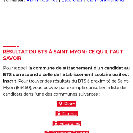
Voir aussi :
Riom
Gannat
Escurolles
Clermont-Ferrand
City break
Voyage de noces
Climat
Destinations
Voyage nature
Forum
+
PHOTO
GUIDES D'ACHAT
BONS PLANS
CARTE DE VOEUX
RÉSULTAT DU BTS À SAINT-MYON : CE QU'IL FAUT
Carte Bonne année
Carte Pâques
Carte de Noël
Carte Saint-Valentin
Carte d'anniversaire
DICTIONNAIRE
SAVOIR
Biographies
Expressions
Dictionnaire
Citations
Proverbes
PROGRAMME TV
Pour rappel,
la commune de rattachement d'un candidat au
BTS correspond à celle de l'établissement scolaire où il est
COPAINS D'AVANT
inscrit
. Pour trouver des résultats du BTS à proximité de Saint-
Myon (63460), vous pouvez par exemple consulter la liste des
Se connecter
Collèges
Universités
Service militaire
S'inscrire
Lycées
Primaires
Entreprises
Avis de recherche
AVIS DE DÉCÈS
candidats dans l'une des communes suivantes :
FORUM
Riom
Gannat
Lifestyle
Sport
Television
Cinema
Bricolage
Culture
Auto
Voyage
Escurolles