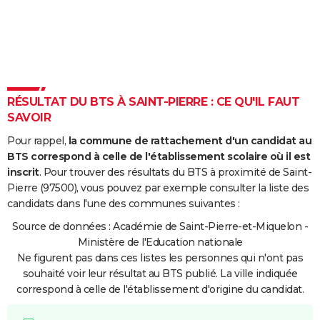
City break
Voyage de noces
Climat
Destinations
Voyage nature
Forum
+
PHOTO
GUIDES D'ACHAT
BONS PLANS
RÉSULTAT DU BTS À SAINT-PIERRE : CE QU'IL FAUT
CARTE DE VOEUX
SAVOIR
Carte Bonne année
Carte Pâques
Carte de Noël
Carte Saint-Valentin
Carte d'anniversaire
DICTIONNAIRE
Pour rappel,
la commune de rattachement d'un candidat au
BTS correspond à celle de l'établissement scolaire où il est
Biographies
Expressions
Dictionnaire
Citations
Proverbes
PROGRAMME TV
inscrit
. Pour trouver des résultats du BTS à proximité de Saint-
Pierre (97500), vous pouvez par exemple consulter la liste des
COPAINS D'AVANT
candidats dans l'une des communes suivantes :
Se connecter
Collèges
Universités
Service militaire
S'inscrire
Lycées
Primaires
Entreprises
Avis de recherche
AVIS DE DÉCÈS
Source de données : Académie de Saint-Pierre-et-Miquelon -
Ministère de l'Education nationale
FORUM
Ne figurent pas dans ces listes les personnes qui n'ont pas
souhaité voir leur résultat au BTS publié. La ville indiquée
Lifestyle
Sport
Television
Cinema
Bricolage
Culture
Auto
Voyage
correspond à celle de l'établissement d'origine du candidat.