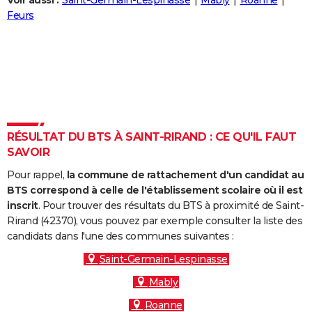
Voir aussi :
Saint-Germain-Lespinasse
Mably
Roanne
City break
Voyage de noces
Climat
Destinations
Voyage nature
Forum
+
Feurs
PHOTO
GUIDES D'ACHAT
BONS PLANS
CARTE DE VOEUX
Carte Bonne année
Carte Pâques
Carte de Noël
Carte Saint-Valentin
Carte d'anniversaire
DICTIONNAIRE
RÉSULTAT DU BTS À SAINT-RIRAND : CE QU'IL FAUT
SAVOIR
Biographies
Expressions
Dictionnaire
Citations
Proverbes
PROGRAMME TV
Pour rappel,
la commune de rattachement d'un candidat au
COPAINS D'AVANT
BTS correspond à celle de l'établissement scolaire où il est
inscrit
. Pour trouver des résultats du BTS à proximité de Saint-
Se connecter
Collèges
Universités
Service militaire
S'inscrire
Lycées
Primaires
Entreprises
Avis de recherche
AVIS DE DÉCÈS
Rirand (42370), vous pouvez par exemple consulter la liste des
candidats dans l'une des communes suivantes :
FORUM
Saint-Germain-Lespinasse
Lifestyle
Sport
Television
Cinema
Bricolage
Culture
Auto
Voyage
Mably
Roanne