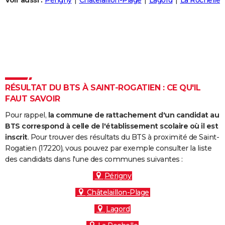
Voir aussi :
Périgny
Châtelaillon-Plage
Lagord
La Rochelle
City break
Voyage de noces
Climat
Destinations
Voyage nature
Forum
+
PHOTO
GUIDES D'ACHAT
BONS PLANS
CARTE DE VOEUX
RÉSULTAT DU BTS À SAINT-ROGATIEN : CE QU'IL
Carte Bonne année
Carte Pâques
Carte de Noël
Carte Saint-Valentin
Carte d'anniversaire
DICTIONNAIRE
FAUT SAVOIR
Biographies
Expressions
Dictionnaire
Citations
Proverbes
PROGRAMME TV
Pour rappel,
la commune de rattachement d'un candidat au
BTS correspond à celle de l'établissement scolaire où il est
COPAINS D'AVANT
inscrit
. Pour trouver des résultats du BTS à proximité de Saint-
Rogatien (17220), vous pouvez par exemple consulter la liste
Se connecter
Collèges
Universités
Service militaire
S'inscrire
Lycées
Primaires
Entreprises
Avis de recherche
AVIS DE DÉCÈS
des candidats dans l'une des communes suivantes :
FORUM
Périgny
Châtelaillon-Plage
Lifestyle
Sport
Television
Cinema
Bricolage
Culture
Auto
Voyage
Lagord