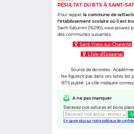
RÉSULTAT DU BTS À SAINT-SATU
Pour rappel,
la commune de rattache
l'établissement scolaire où il est ins
Saint-Saturnin (16290), vous pouvez p
des communes suivantes :
Saint-Yrieix-sur-Charente
L'Isle-d'Espagnac
Source de données : Académie d
Ne figurent pas dans ces listes les 
BTS publié. La ville indiquée corres
A ne pas manquer
Recevez nos astuces et bons plans
J
En savoir plus sur notre politique de confiden