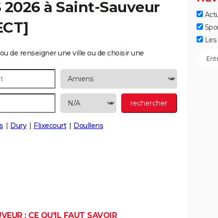
S 2026 à
Saint-Sauveur
Actu
ECT]
Spo
Les 
ou de renseigner une ville ou de choisir une
s
Dury
Flixecourt
Doullens
VEUR : CE QU'IL FAUT SAVOIR