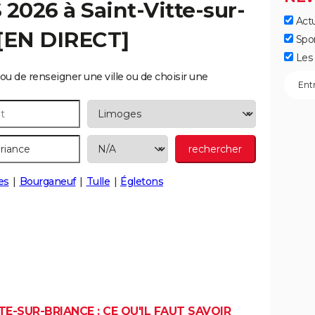
S 2026 à
Saint-Vitte-sur-
Actu
[EN DIRECT]
Spo
Les 
ou de renseigner une ville ou de choisir une
es
Bourganeuf
Tulle
Égletons
E-SUR-BRIANCE : CE QU'IL FAUT SAVOIR