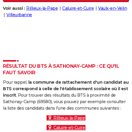
City break
Voyage de noces
Climat
Destinations
Voyage nature
Forum
+
PHOTO
Voir aussi :
Rillieux-la-Pape
Caluire-et-Cuire
Vaulx-en-Velin
Villeurbanne
GUIDES D'ACHAT
BONS PLANS
CARTE DE VOEUX
Carte Bonne année
Carte Pâques
Carte de Noël
Carte Saint-Valentin
Carte d'anniversaire
DICTIONNAIRE
Biographies
Expressions
Dictionnaire
Citations
Proverbes
RÉSULTAT DU BTS À SATHONAY-CAMP : CE QU'IL
PROGRAMME TV
FAUT SAVOIR
COPAINS D'AVANT
Pour rappel,
la commune de rattachement d'un candidat au
BTS correspond à celle de l'établissement scolaire où il est
Se connecter
Collèges
Universités
Service militaire
S'inscrire
Lycées
Primaires
Entreprises
Avis de recherche
AVIS DE DÉCÈS
inscrit
. Pour trouver des résultats du BTS à proximité de
Sathonay-Camp (69580), vous pouvez par exemple consulter
FORUM
la liste des candidats dans l'une des communes suivantes :
Lifestyle
Sport
Television
Cinema
Bricolage
Culture
Auto
Voyage
Rillieux-la-Pape
Caluire-et-Cuire