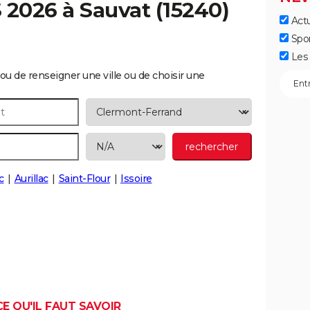
S 2026 à
Sauvat
(15240)
Actu
Spo
Les 
ou de renseigner une ville ou de choisir une
c
Aurillac
Saint-Flour
Issoire
CE QU'IL FAUT SAVOIR