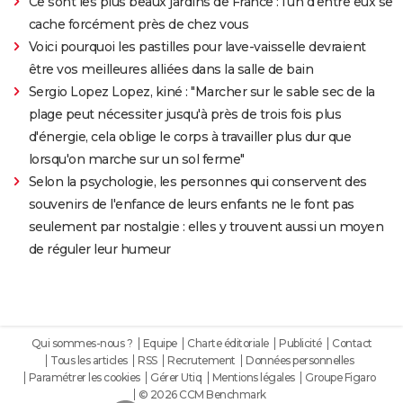
Ce sont les plus beaux jardins de France : l'un d'entre eux se
cache forcément près de chez vous
Voici pourquoi les pastilles pour lave-vaisselle devraient
être vos meilleures alliées dans la salle de bain
Sergio Lopez Lopez, kiné : "Marcher sur le sable sec de la
plage peut nécessiter jusqu'à près de trois fois plus
d'énergie, cela oblige le corps à travailler plus dur que
lorsqu'on marche sur un sol ferme"
Selon la psychologie, les personnes qui conservent des
souvenirs de l'enfance de leurs enfants ne le font pas
seulement par nostalgie : elles y trouvent aussi un moyen
de réguler leur humeur
Qui sommes-nous ?
Equipe
Charte éditoriale
Publicité
Contact
Tous les articles
RSS
Recrutement
Données personnelles
Paramétrer les cookies
Gérer Utiq
Mentions légales
Groupe Figaro
© 2026 CCM Benchmark