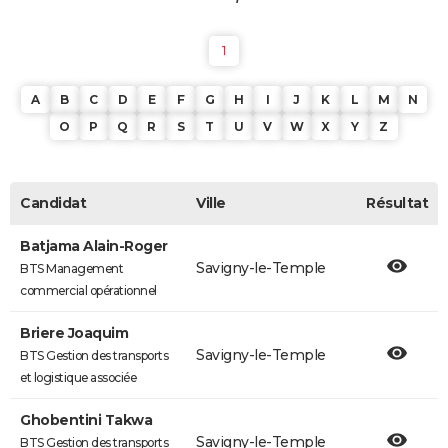
1
A
B
C
D
E
F
G
H
I
J
K
L
M
N
O
P
Q
R
S
T
U
V
W
X
Y
Z
Candidat
Ville
Résultat
Batjama Alain-Roger
Savigny-le-Temple
BTS Management
commercial opérationnel
Briere Joaquim
Savigny-le-Temple
BTS Gestion des transports
et logistique associée
Ghobentini Takwa
Savigny-le-Temple
BTS Gestion des transports