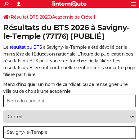
ACTUALITÉS
Connexion
S'inscrire
Résultat BTS 2026
Académie de Créteil
Rechercher
Société
Education
Villes
Politique
Faits Divers
Monde
+
SPORT
Résultats du BTS 2026 à
Savigny-
Football
Cyclisme
Forum
Coupe du monde 2026
Tennis
Rugby
CULTURE
le-Temple
(77176) [PUBLIÉ]
TNT
Cinéma
Musique
Programme TV
Streaming
Sorties cinéma
+
FINANCE
Le
résultat du BTS
à Savigny-le-Temple a été dévoilé par le
ministère de l'Education nationale. L'heure de publication des
Impôts
Immobilier
Banque
Crédit
Retraite
Epargne
Risques naturels par ville
Assurance
AUTO
résultats du BTS peut varier en fonction de la filière. Les
résultats du BTS sont continuellement enrichis sur cette page
Réserver un essai
Berlines
Forum auto
Essais
Citadines
SUV
+
HIGH-TECH
filière par filière.
Meilleur smartphone
Ordinateurs
Guide high-tech
Mobiles
Internet
Jeux vidéo
+
BRICOLAGE
Merci d'indiquer un nom de candidat, ou de renseigner une
ville ou de choisir une académie.
Aménagement intérieur
Cuisine
Jardinage
+
Forum
Extérieur
Salle de bains
Rangement
WEEK-END
Escapades
Expositions
Week-end nature
Guides de France
Patrimoine
Musées
+
LIFESTYLE
Bien-être
Mode
+
Art de vivre
Loisirs
Modes de vie
SANTE
Guide de la santé
Médicaments
+
Alimentation
Maladies
Sommeil
VOYAGE