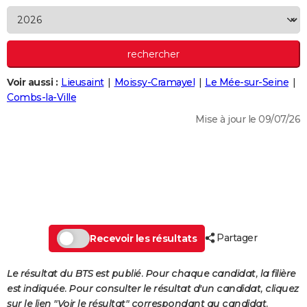
City break
Voyage de noces
Climat
Destinations
Voyage nature
Forum
+
PHOTO
GUIDES D'ACHAT
BONS PLANS
Voir aussi :
Lieusaint
Moissy-Cramayel
Le Mée-sur-Seine
Combs-la-Ville
CARTE DE VOEUX
Mise à jour le 09/07/26
Carte Bonne année
Carte Pâques
Carte de Noël
Carte Saint-Valentin
Carte d'anniversaire
DICTIONNAIRE
Biographies
Expressions
Dictionnaire
Citations
Proverbes
PROGRAMME TV
COPAINS D'AVANT
Se connecter
Collèges
Universités
Service militaire
S'inscrire
Lycées
Primaires
Entreprises
Avis de recherche
AVIS DE DÉCÈS
Partager
Recevoir les résultats
FORUM
Lifestyle
Sport
Television
Cinema
Bricolage
Culture
Auto
Voyage
Le résultat du BTS est publié. Pour chaque candidat, la filière
est indiquée. Pour consulter le résultat d'un candidat, cliquez
sur le lien "Voir le résultat" correspondant au candidat.