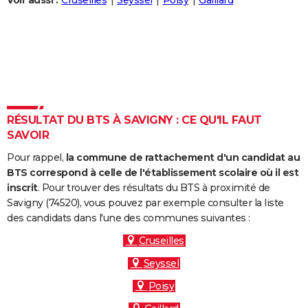
Voir aussi :
Cruseilles
Seyssel
Poisy
Gaillard
City break
Voyage de noces
Climat
Destinations
Voyage nature
Forum
+
PHOTO
GUIDES D'ACHAT
BONS PLANS
CARTE DE VOEUX
RÉSULTAT DU BTS À SAVIGNY : CE QU'IL FAUT
Carte Bonne année
Carte Pâques
Carte de Noël
Carte Saint-Valentin
Carte d'anniversaire
DICTIONNAIRE
SAVOIR
Biographies
Expressions
Dictionnaire
Citations
Proverbes
PROGRAMME TV
Pour rappel,
la commune de rattachement d'un candidat au
BTS correspond à celle de l'établissement scolaire où il est
COPAINS D'AVANT
inscrit
. Pour trouver des résultats du BTS à proximité de
Savigny (74520), vous pouvez par exemple consulter la liste
Se connecter
Collèges
Universités
Service militaire
S'inscrire
Lycées
Primaires
Entreprises
Avis de recherche
AVIS DE DÉCÈS
des candidats dans l'une des communes suivantes :
FORUM
Cruseilles
Seyssel
Lifestyle
Sport
Television
Cinema
Bricolage
Culture
Auto
Voyage
Poisy