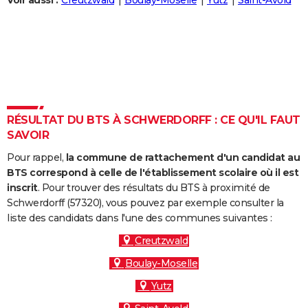
Voir aussi :
Creutzwald
Boulay-Moselle
Yutz
Saint-Avold
City break
Voyage de noces
Climat
Destinations
Voyage nature
Forum
+
PHOTO
GUIDES D'ACHAT
BONS PLANS
CARTE DE VOEUX
RÉSULTAT DU BTS À SCHWERDORFF : CE QU'IL FAUT
Carte Bonne année
Carte Pâques
Carte de Noël
Carte Saint-Valentin
Carte d'anniversaire
DICTIONNAIRE
SAVOIR
Biographies
Expressions
Dictionnaire
Citations
Proverbes
PROGRAMME TV
Pour rappel,
la commune de rattachement d'un candidat au
BTS correspond à celle de l'établissement scolaire où il est
COPAINS D'AVANT
inscrit
. Pour trouver des résultats du BTS à proximité de
Schwerdorff (57320), vous pouvez par exemple consulter la
Se connecter
Collèges
Universités
Service militaire
S'inscrire
Lycées
Primaires
Entreprises
Avis de recherche
AVIS DE DÉCÈS
liste des candidats dans l'une des communes suivantes :
FORUM
Creutzwald
Boulay-Moselle
Lifestyle
Sport
Television
Cinema
Bricolage
Culture
Auto
Voyage
Yutz