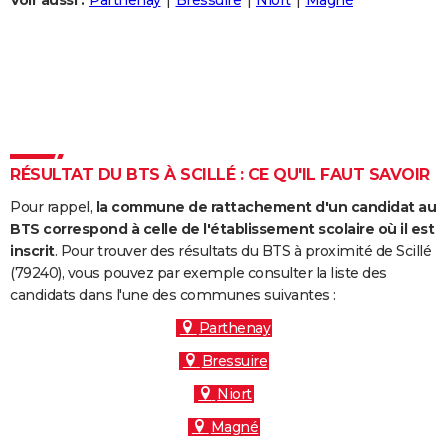
Voir aussi :
Parthenay
Bressuire
Niort
Magné
City break
Voyage de noces
Climat
Destinations
Voyage nature
Forum
+
PHOTO
GUIDES D'ACHAT
BONS PLANS
CARTE DE VOEUX
RÉSULTAT DU BTS À SCILLÉ : CE QU'IL FAUT SAVOIR
Carte Bonne année
Carte Pâques
Carte de Noël
Carte Saint-Valentin
Carte d'anniversaire
DICTIONNAIRE
Pour rappel,
la commune de rattachement d'un candidat au
Biographies
Expressions
Dictionnaire
Citations
Proverbes
PROGRAMME TV
BTS correspond à celle de l'établissement scolaire où il est
inscrit
. Pour trouver des résultats du BTS à proximité de Scillé
COPAINS D'AVANT
(79240), vous pouvez par exemple consulter la liste des
candidats dans l'une des communes suivantes :
Se connecter
Collèges
Universités
Service militaire
S'inscrire
Lycées
Primaires
Entreprises
Avis de recherche
AVIS DE DÉCÈS
Parthenay
FORUM
Bressuire
Lifestyle
Sport
Television
Cinema
Bricolage
Culture
Auto
Voyage
Niort
Magné