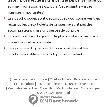
draps : "L'idéal est de les changer une fois par semaine, ou
au maximum tous les dix jours. Cependant, il y a des
nuances importantes"
Les psychologues sont d'accord : ceux qui conservent les
reçus ou les vieux tickets de caisses ne sont pas des
accumulateurs, mais ont besoin de contrôle
Du carton au lieu du gazon : de plus en plus de jardiniers
misent sur cette méthode
Des policiers déguisés en buisson verbalisent les
conducteurs utilisant leur téléphone au volant
Qui sommes-nous ?
Equipe
Charte éditoriale
Publicité
Contact
Tous les articles
RSS
Recrutement
Données personnelles
Paramétrer les cookies
Gérer Utiq
Mentions légales
Groupe Figaro
© 2026 CCM Benchmark