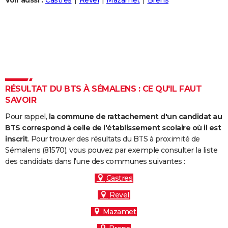
Voir aussi :
Castres
Revel
Mazamet
Brens
City break
Voyage de noces
Climat
Destinations
Voyage nature
Forum
+
PHOTO
GUIDES D'ACHAT
BONS PLANS
CARTE DE VOEUX
RÉSULTAT DU BTS À SÉMALENS : CE QU'IL FAUT
Carte Bonne année
Carte Pâques
Carte de Noël
Carte Saint-Valentin
Carte d'anniversaire
DICTIONNAIRE
SAVOIR
Biographies
Expressions
Dictionnaire
Citations
Proverbes
PROGRAMME TV
Pour rappel,
la commune de rattachement d'un candidat au
BTS correspond à celle de l'établissement scolaire où il est
COPAINS D'AVANT
inscrit
. Pour trouver des résultats du BTS à proximité de
Sémalens (81570), vous pouvez par exemple consulter la liste
Se connecter
Collèges
Universités
Service militaire
S'inscrire
Lycées
Primaires
Entreprises
Avis de recherche
AVIS DE DÉCÈS
des candidats dans l'une des communes suivantes :
FORUM
Castres
Revel
Lifestyle
Sport
Television
Cinema
Bricolage
Culture
Auto
Voyage
Mazamet