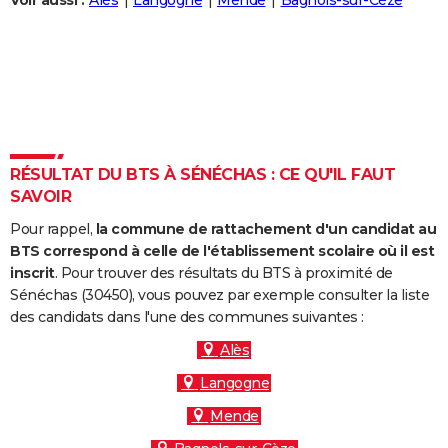
Voir aussi :
Alès
Langogne
Mende
Bagnols-sur-Cèze
City break
Voyage de noces
Climat
Destinations
Voyage nature
Forum
+
PHOTO
GUIDES D'ACHAT
BONS PLANS
CARTE DE VOEUX
RÉSULTAT DU BTS À SÉNÉCHAS : CE QU'IL FAUT
Carte Bonne année
Carte Pâques
Carte de Noël
Carte Saint-Valentin
Carte d'anniversaire
DICTIONNAIRE
SAVOIR
Biographies
Expressions
Dictionnaire
Citations
Proverbes
PROGRAMME TV
Pour rappel,
la commune de rattachement d'un candidat au
BTS correspond à celle de l'établissement scolaire où il est
COPAINS D'AVANT
inscrit
. Pour trouver des résultats du BTS à proximité de
Sénéchas (30450), vous pouvez par exemple consulter la liste
Se connecter
Collèges
Universités
Service militaire
S'inscrire
Lycées
Primaires
Entreprises
Avis de recherche
AVIS DE DÉCÈS
des candidats dans l'une des communes suivantes :
FORUM
Alès
Langogne
Lifestyle
Sport
Television
Cinema
Bricolage
Culture
Auto
Voyage
Mende