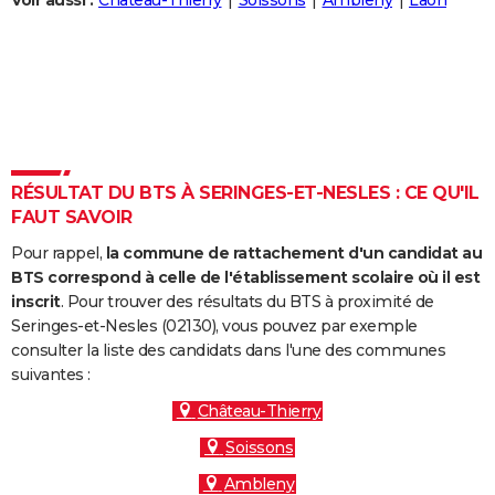
Voir aussi :
Château-Thierry
Soissons
Ambleny
Laon
City break
Voyage de noces
Climat
Destinations
Voyage nature
Forum
+
PHOTO
GUIDES D'ACHAT
BONS PLANS
CARTE DE VOEUX
RÉSULTAT DU BTS À SERINGES-ET-NESLES : CE QU'IL
Carte Bonne année
Carte Pâques
Carte de Noël
Carte Saint-Valentin
Carte d'anniversaire
DICTIONNAIRE
FAUT SAVOIR
Biographies
Expressions
Dictionnaire
Citations
Proverbes
PROGRAMME TV
Pour rappel,
la commune de rattachement d'un candidat au
BTS correspond à celle de l'établissement scolaire où il est
COPAINS D'AVANT
inscrit
. Pour trouver des résultats du BTS à proximité de
Seringes-et-Nesles (02130), vous pouvez par exemple
Se connecter
Collèges
Universités
Service militaire
S'inscrire
Lycées
Primaires
Entreprises
Avis de recherche
AVIS DE DÉCÈS
consulter la liste des candidats dans l'une des communes
suivantes :
FORUM
Château-Thierry
Lifestyle
Sport
Television
Cinema
Bricolage
Culture
Auto
Voyage
Soissons
Ambleny