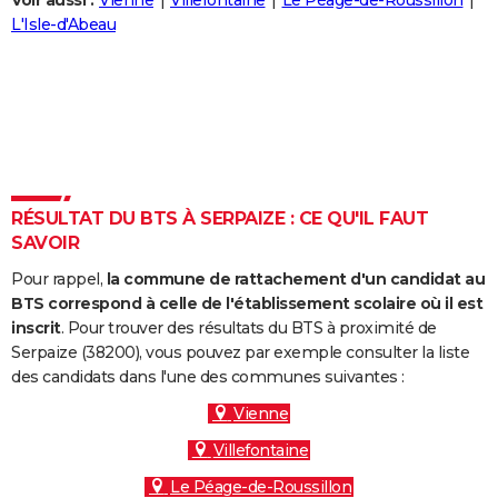
Voir aussi :
Vienne
Villefontaine
Le Péage-de-Roussillon
City break
Voyage de noces
Climat
Destinations
Voyage nature
Forum
+
L'Isle-d'Abeau
PHOTO
GUIDES D'ACHAT
BONS PLANS
CARTE DE VOEUX
Carte Bonne année
Carte Pâques
Carte de Noël
Carte Saint-Valentin
Carte d'anniversaire
DICTIONNAIRE
RÉSULTAT DU BTS À SERPAIZE : CE QU'IL FAUT
SAVOIR
Biographies
Expressions
Dictionnaire
Citations
Proverbes
PROGRAMME TV
Pour rappel,
la commune de rattachement d'un candidat au
COPAINS D'AVANT
BTS correspond à celle de l'établissement scolaire où il est
inscrit
. Pour trouver des résultats du BTS à proximité de
Se connecter
Collèges
Universités
Service militaire
S'inscrire
Lycées
Primaires
Entreprises
Avis de recherche
AVIS DE DÉCÈS
Serpaize (38200), vous pouvez par exemple consulter la liste
des candidats dans l'une des communes suivantes :
FORUM
Vienne
Lifestyle
Sport
Television
Cinema
Bricolage
Culture
Auto
Voyage
Villefontaine
Le Péage-de-Roussillon