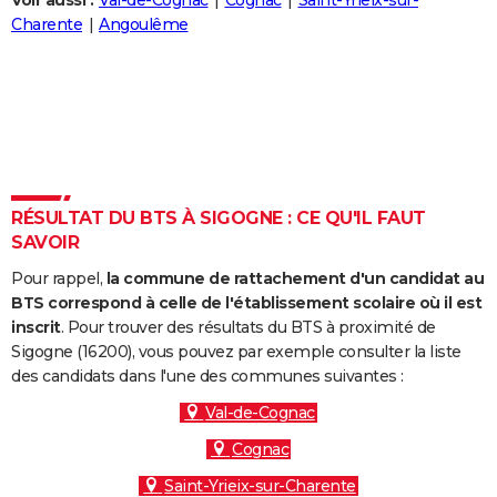
Voir aussi :
Val-de-Cognac
Cognac
Saint-Yrieix-sur-
City break
Voyage de noces
Climat
Destinations
Voyage nature
Forum
+
Charente
Angoulême
PHOTO
GUIDES D'ACHAT
BONS PLANS
CARTE DE VOEUX
Carte Bonne année
Carte Pâques
Carte de Noël
Carte Saint-Valentin
Carte d'anniversaire
DICTIONNAIRE
RÉSULTAT DU BTS À SIGOGNE : CE QU'IL FAUT
SAVOIR
Biographies
Expressions
Dictionnaire
Citations
Proverbes
PROGRAMME TV
Pour rappel,
la commune de rattachement d'un candidat au
COPAINS D'AVANT
BTS correspond à celle de l'établissement scolaire où il est
inscrit
. Pour trouver des résultats du BTS à proximité de
Se connecter
Collèges
Universités
Service militaire
S'inscrire
Lycées
Primaires
Entreprises
Avis de recherche
AVIS DE DÉCÈS
Sigogne (16200), vous pouvez par exemple consulter la liste
des candidats dans l'une des communes suivantes :
FORUM
Val-de-Cognac
Lifestyle
Sport
Television
Cinema
Bricolage
Culture
Auto
Voyage
Cognac
Saint-Yrieix-sur-Charente