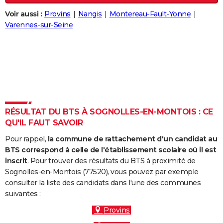
City break
Voyage de noces
Climat
Destinations
Voyage nature
Forum
+
PHOTO
Voir aussi :
Provins
Nangis
Montereau-Fault-Yonne
Varennes-sur-Seine
GUIDES D'ACHAT
BONS PLANS
CARTE DE VOEUX
Carte Bonne année
Carte Pâques
Carte de Noël
Carte Saint-Valentin
Carte d'anniversaire
DICTIONNAIRE
Biographies
Expressions
Dictionnaire
Citations
Proverbes
RÉSULTAT DU BTS À SOGNOLLES-EN-MONTOIS : CE
PROGRAMME TV
QU'IL FAUT SAVOIR
COPAINS D'AVANT
Pour rappel,
la commune de rattachement d'un candidat au
BTS correspond à celle de l'établissement scolaire où il est
Se connecter
Collèges
Universités
Service militaire
S'inscrire
Lycées
Primaires
Entreprises
Avis de recherche
AVIS DE DÉCÈS
inscrit
. Pour trouver des résultats du BTS à proximité de
Sognolles-en-Montois (77520), vous pouvez par exemple
FORUM
consulter la liste des candidats dans l'une des communes
Lifestyle
Sport
Television
Cinema
Bricolage
Culture
Auto
Voyage
suivantes :
Provins