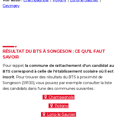
Voir aussi :
Champagnole
Poligny
Lons-le-Saunier
City break
Voyage de noces
Climat
Destinations
Voyage nature
Forum
+
Gevingey
PHOTO
GUIDES D'ACHAT
BONS PLANS
CARTE DE VOEUX
Carte Bonne année
Carte Pâques
Carte de Noël
Carte Saint-Valentin
Carte d'anniversaire
DICTIONNAIRE
RÉSULTAT DU BTS À SONGESON : CE QU'IL FAUT
SAVOIR
Biographies
Expressions
Dictionnaire
Citations
Proverbes
PROGRAMME TV
Pour rappel,
la commune de rattachement d'un candidat au
COPAINS D'AVANT
BTS correspond à celle de l'établissement scolaire où il est
inscrit
. Pour trouver des résultats du BTS à proximité de
Se connecter
Collèges
Universités
Service militaire
S'inscrire
Lycées
Primaires
Entreprises
Avis de recherche
AVIS DE DÉCÈS
Songeson (39130), vous pouvez par exemple consulter la liste
des candidats dans l'une des communes suivantes :
FORUM
Champagnole
Lifestyle
Sport
Television
Cinema
Bricolage
Culture
Auto
Voyage
Poligny
Lons-le-Saunier